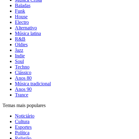
Baladas
Funk
House
Electro
Alternativo
Música latina
R&B
Oldies
Jazz
Indie
Soul
Techno
Clássico
Anos 80
Música tradicional
Anos 90
Trance
Temas mais populares
Noticiário
Cultura
Esportes
Política
Religião