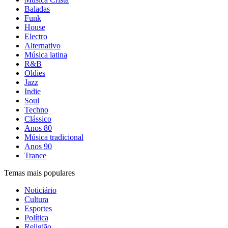
Baladas
Funk
House
Electro
Alternativo
Música latina
R&B
Oldies
Jazz
Indie
Soul
Techno
Clássico
Anos 80
Música tradicional
Anos 90
Trance
Temas mais populares
Noticiário
Cultura
Esportes
Política
Religião