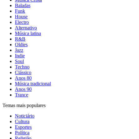
Baladas
Funk
House
Electro
Alternativo
Música latina
R&B
Oldies
Jazz
Indie
Soul
Techno
Clássico
Anos 80
Música tradicional
Anos 90
Trance
Temas mais populares
Noticiário
Cultura
Esportes
Política
Religião