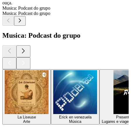
ouça.
Musica: Podcast do grupo
Musica: Podcast do grupo
Musica: Podcast do grupo
La Liseuse
Erick en venezuela
Presenta
Arte
Música
Lugares e viagen