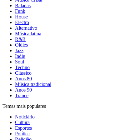
Baladas
Funk
House
Electro
Alternativo
Música latina
R&B
Oldies
Jazz
Indie
Soul
Techno
Clássico
Anos 80
Música tradicional
Anos 90
Trance
Temas mais populares
Noticiário
Cultura
Esportes
Política
Religião