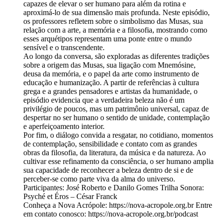
capazes de elevar o ser humano para além da rotina e
aproximá-lo de sua dimensão mais profunda. Neste episódio,
os professores refletem sobre o simbolismo das Musas, sua
relação com a arte, a memória e a filosofia, mostrando como
esses arquétipos representam uma ponte entre o mundo
sensível e o transcendente.
Ao longo da conversa, são exploradas as diferentes tradições
sobre a origem das Musas, sua ligação com Mnemósine,
deusa da memória, e o papel da arte como instrumento de
educação e humanização. A partir de referências à cultura
grega e a grandes pensadores e artistas da humanidade, o
episódio evidencia que a verdadeira beleza não é um
privilégio de poucos, mas um patrimônio universal, capaz de
despertar no ser humano o sentido de unidade, contemplação
e aperfeiçoamento interior.
Por fim, o diálogo convida a resgatar, no cotidiano, momentos
de contemplação, sensibilidade e contato com as grandes
obras da filosofia, da literatura, da música e da natureza. Ao
cultivar esse refinamento da consciência, o ser humano amplia
sua capacidade de reconhecer a beleza dentro de si e de
perceber-se como parte viva da alma do universo.
Participantes: José Roberto e Danilo Gomes Trilha Sonora:
Psyché et Éros – César Franck
Conheça a Nova Acrópole: https://nova-acropole.org.br Entre
em contato conosco: https://nova-acropole.org.br/podcast