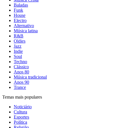
Baladas
Funk
House
Electro
Alternativo
Música latina
R&B
Oldies
Jazz
Indie
Soul
Techno
Clássico
Anos 80
Música tradicional
Anos 90
Trance
Temas mais populares
Noticiário
Cultura
Esportes
Política
Religião