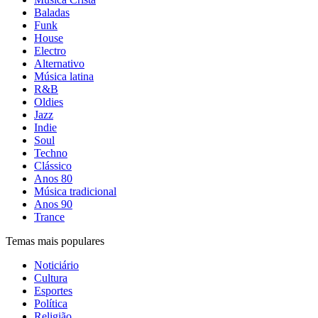
Baladas
Funk
House
Electro
Alternativo
Música latina
R&B
Oldies
Jazz
Indie
Soul
Techno
Clássico
Anos 80
Música tradicional
Anos 90
Trance
Temas mais populares
Noticiário
Cultura
Esportes
Política
Religião