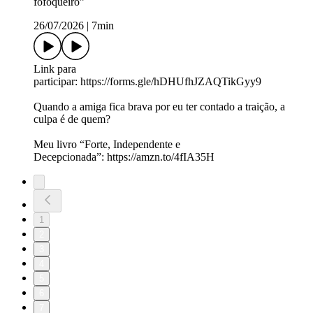
fofoqueiro”
26/07/2026
|
7min
Link para
participar: https://forms.gle/hDHUfhJZAQTikGyy9
Quando a amiga fica brava por eu ter contado a traição, a
culpa é de quem?
Meu livro “Forte, Independente e
Decepcionada”: https://amzn.to/4fIA35H
1
2
3
4
5
6
7