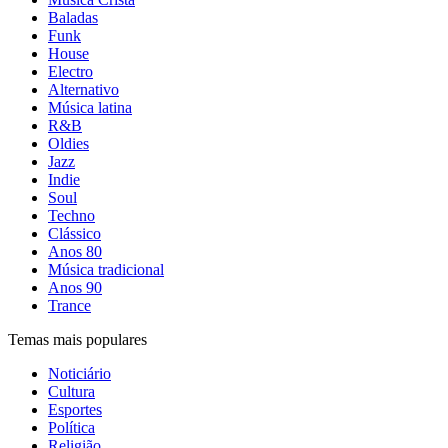
Baladas
Funk
House
Electro
Alternativo
Música latina
R&B
Oldies
Jazz
Indie
Soul
Techno
Clássico
Anos 80
Música tradicional
Anos 90
Trance
Temas mais populares
Noticiário
Cultura
Esportes
Política
Religião