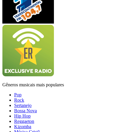
Gêneros musicais mais populares
Pop
Rock
Sertanejo
Bossa Nova
Hip Hop
Reggaeton
Kizomba
Música Cristã