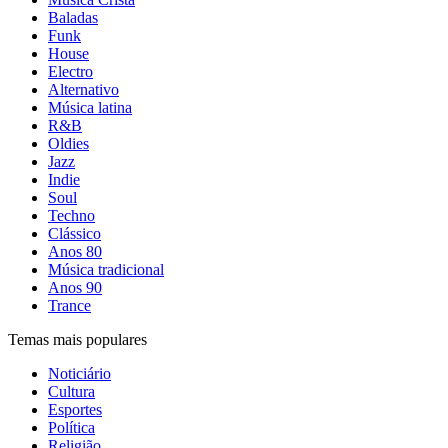
Baladas
Funk
House
Electro
Alternativo
Música latina
R&B
Oldies
Jazz
Indie
Soul
Techno
Clássico
Anos 80
Música tradicional
Anos 90
Trance
Temas mais populares
Noticiário
Cultura
Esportes
Política
Religião