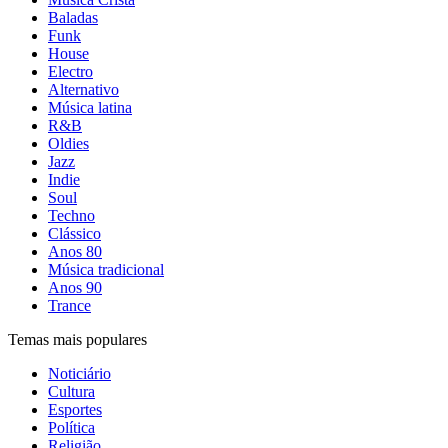
Baladas
Funk
House
Electro
Alternativo
Música latina
R&B
Oldies
Jazz
Indie
Soul
Techno
Clássico
Anos 80
Música tradicional
Anos 90
Trance
Temas mais populares
Noticiário
Cultura
Esportes
Política
Religião