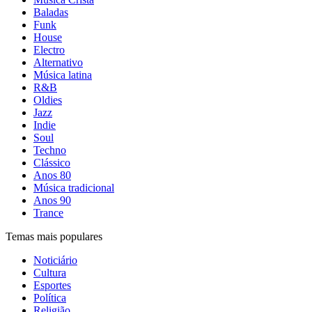
Baladas
Funk
House
Electro
Alternativo
Música latina
R&B
Oldies
Jazz
Indie
Soul
Techno
Clássico
Anos 80
Música tradicional
Anos 90
Trance
Temas mais populares
Noticiário
Cultura
Esportes
Política
Religião