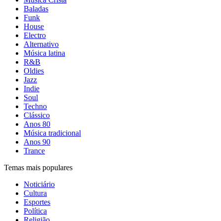
Baladas
Funk
House
Electro
Alternativo
Música latina
R&B
Oldies
Jazz
Indie
Soul
Techno
Clássico
Anos 80
Música tradicional
Anos 90
Trance
Temas mais populares
Noticiário
Cultura
Esportes
Política
Religião