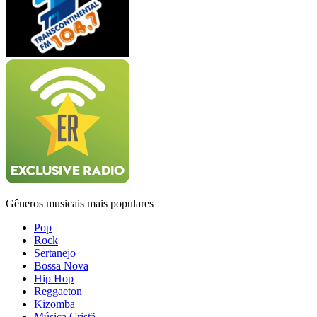
Gêneros musicais mais populares
Pop
Rock
Sertanejo
Bossa Nova
Hip Hop
Reggaeton
Kizomba
Música Cristã