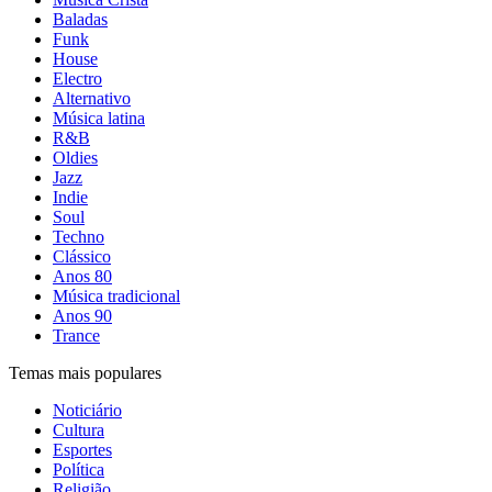
Baladas
Funk
House
Electro
Alternativo
Música latina
R&B
Oldies
Jazz
Indie
Soul
Techno
Clássico
Anos 80
Música tradicional
Anos 90
Trance
Temas mais populares
Noticiário
Cultura
Esportes
Política
Religião