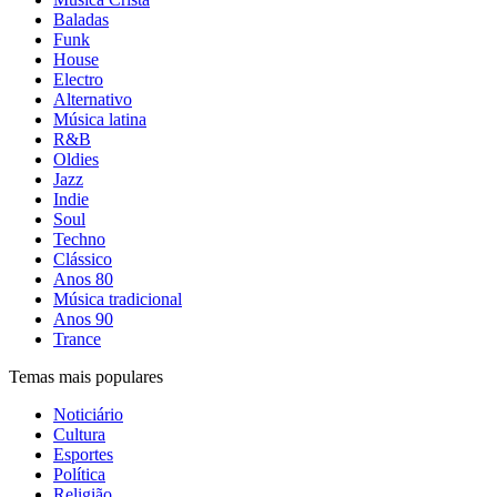
Baladas
Funk
House
Electro
Alternativo
Música latina
R&B
Oldies
Jazz
Indie
Soul
Techno
Clássico
Anos 80
Música tradicional
Anos 90
Trance
Temas mais populares
Noticiário
Cultura
Esportes
Política
Religião