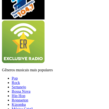
Gêneros musicais mais populares
Pop
Rock
Sertanejo
Bossa Nova
Hip Hop
Reggaeton
Kizomba
Música Cristã