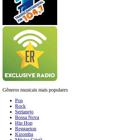
Gêneros musicais mais populares
Pop
Rock
Sertanejo
Bossa Nova
Hip Hop
Reggaeton
Kizomba
Música Cristã