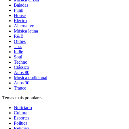
Baladas
Funk
House
Electro
Alternativo
Música latina
R&B
Oldies
Jazz
Indie
Soul
Techno
Clássico
Anos 80
Música tradicional
Anos 90
Trance
Temas mais populares
Noticiário
Cultura
Esportes
Política
Religião