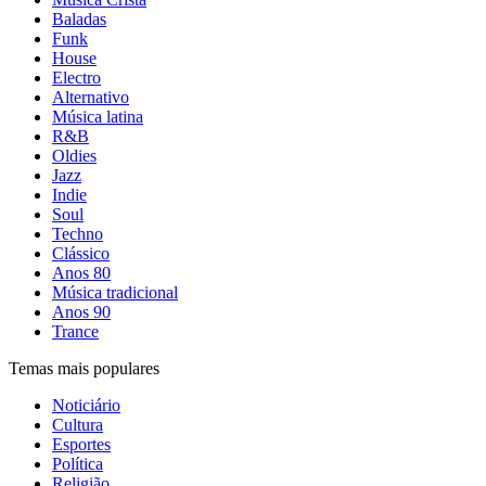
Baladas
Funk
House
Electro
Alternativo
Música latina
R&B
Oldies
Jazz
Indie
Soul
Techno
Clássico
Anos 80
Música tradicional
Anos 90
Trance
Temas mais populares
Noticiário
Cultura
Esportes
Política
Religião