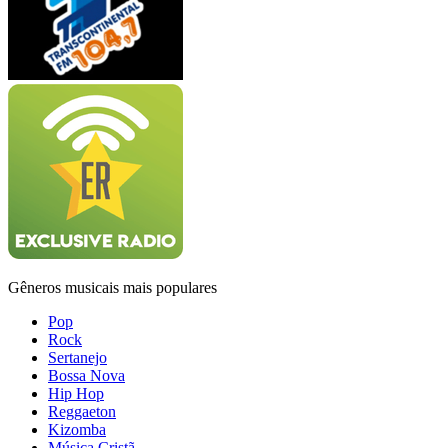
Gêneros musicais mais populares
Pop
Rock
Sertanejo
Bossa Nova
Hip Hop
Reggaeton
Kizomba
Música Cristã