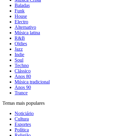
Baladas
Funk
House
Electro
Alternativo
Música latina
R&B
Oldies
Jazz
Indie
Soul
Techno
Clássico
Anos 80
Música tradicional
Anos 90
Trance
Temas mais populares
Noticiário
Cultura
Esportes
Política
Religião