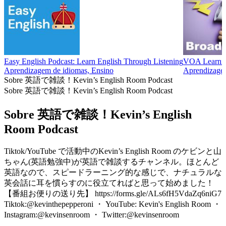
Easy English Podcast: Learn English Through Listening
VOA Learnin
Aprendizagem de idiomas, Ensino
Aprendizagem
Sobre 英語で雑談！Kevin’s English Room Podcast
Sobre 英語で雑談！Kevin’s English Room Podcast
Sobre 英語で雑談！Kevin’s English
Room Podcast
Tiktok/YouTube で活動中のKevin’s English Room のケビンと山
ちゃん(英語勉強中)が英語で雑談するチャンネル。ほとんど
英語なので、スピードラーニング的な感じで、ナチュラルな
英会話に耳を慣らすのに役立てればと思って始めました！
【番組お便りの送り先】 https://forms.gle/ALs6fH5VdaZq6niG7
Tiktok:@kevinthepepperoni ・ YouTube: Kevin's English Room ・
Instagram:@kevinsenroom ・ Twitter:@kevinsenroom
Site de podcast