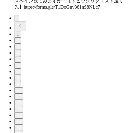
スペイン観てみますか！【トピックリクエスト送り
先】https://forms.gle/T1DoGnv361nS8NLc7
1
2
3
4
5
6
7
8
9
10
11
20
30
40
50
60