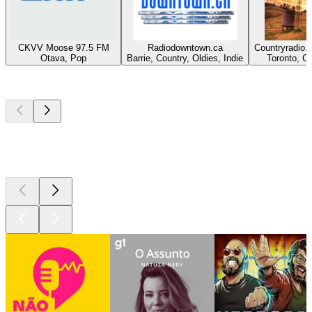
CKVV Moose 97.5 FM
Radiodowntown.ca
Countryradio.
Otava, Pop
Barrie, Country, Oldies, Indie
Toronto, C
Podcasts de
topo
Podcasts de
topo
Podcasts de
topo