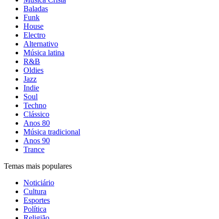
Baladas
Funk
House
Electro
Alternativo
Música latina
R&B
Oldies
Jazz
Indie
Soul
Techno
Clássico
Anos 80
Música tradicional
Anos 90
Trance
Temas mais populares
Noticiário
Cultura
Esportes
Política
Religião