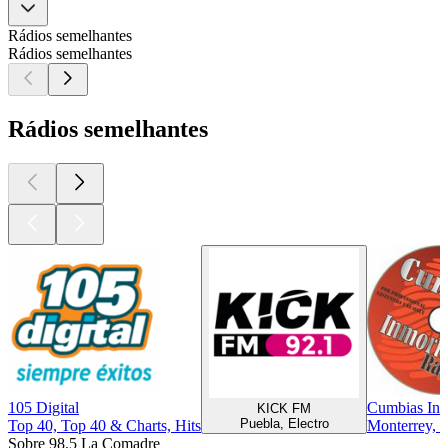
Rádios semelhantes
Rádios semelhantes
Rádios semelhantes
105 Digital
Cumbias Inm
KICK FM
Puebla, Electro
Top 40, Top 40 & Charts, Hits
Monterrey, 
Sobre 98.5 La Comadre