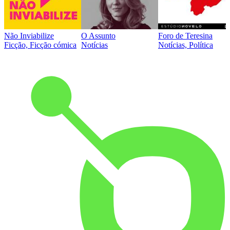
Não Inviabilize
O Assunto
Foro de Teresina
Ficção, Ficção cómica
Notícias
Notícias, Política