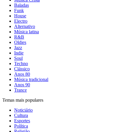
Baladas
Funk
House
Electro
Alternativo
Música latina
R&B
Oldies
Jazz
Indie
Soul
Techno
Clássico
Anos 80
Música tradicional
Anos 90
Trance
Temas mais populares
Noticiário
Cultura
Esportes
Política
Religião