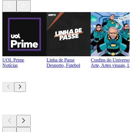
UOL Prime
Linha de Passe
Confins do Universo
Notícias
Desporto, Futebol
Arte, Artes visuais, 
Novo e
notável
Novo e
notável
Novo e
notável