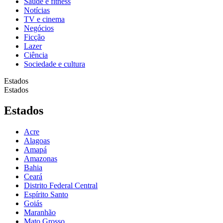
Saúde e fitness
Notícias
TV e cinema
Negócios
Ficção
Lazer
Ciência
Sociedade e cultura
Estados
Estados
Estados
Acre
Alagoas
Amapá
Amazonas
Bahia
Ceará
Distrito Federal Central
Espírito Santo
Goiás
Maranhão
Mato Grosso