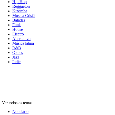
Hip Hop
Reggaeton
Kizomba
Música Cristã
Baladas
Funk
House
Electro
Alternativo
Música latina
R&B
Oldies
Jazz
Indie
Rádios por
tema
Rádios por
tema
Rádios por
tema
Ver todos os temas
Noticiário