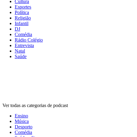
Cultura
Esportes
Política
Religião
Infantil
DJ
Comédia
Rádio Colégio
Entrevista
Natal
Saúde
Categorias de
podcasts
Categorias de
podcasts
Categorias de
podcasts
Ver todas as categorias de podcast
Ensino
Música
Desporto
Comédia