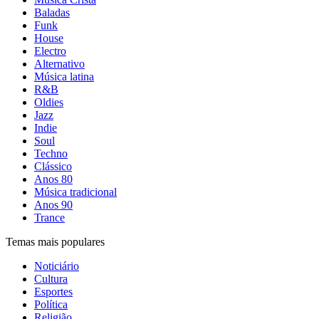
Baladas
Funk
House
Electro
Alternativo
Música latina
R&B
Oldies
Jazz
Indie
Soul
Techno
Clássico
Anos 80
Música tradicional
Anos 90
Trance
Temas mais populares
Noticiário
Cultura
Esportes
Política
Religião