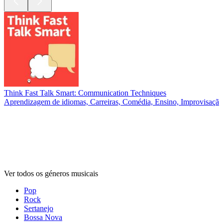
Think Fast Talk Smart: Communication Techniques
Aprendizagem de idiomas, Carreiras, Comédia, Ensino, Improvisaçã
Gêneros
musicais
Gêneros
musicais
Gêneros
musicais
Ver todos os géneros musicais
Pop
Rock
Sertanejo
Bossa Nova