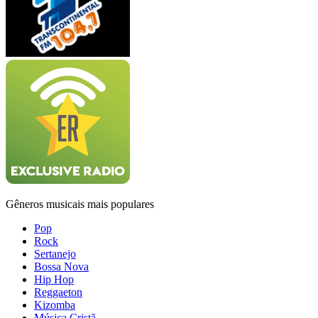
Gêneros musicais mais populares
Pop
Rock
Sertanejo
Bossa Nova
Hip Hop
Reggaeton
Kizomba
Música Cristã