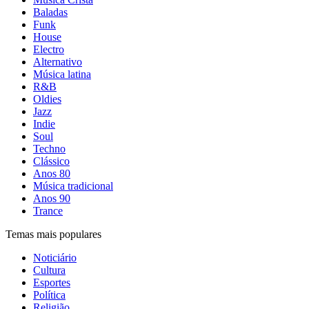
Baladas
Funk
House
Electro
Alternativo
Música latina
R&B
Oldies
Jazz
Indie
Soul
Techno
Clássico
Anos 80
Música tradicional
Anos 90
Trance
Temas mais populares
Noticiário
Cultura
Esportes
Política
Religião