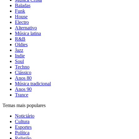
Baladas
Funk
House
Electro
Alternativo
Música latina
R&B
Oldies
Jazz
Indie
Soul
Techno
Clássico
Anos 80
Música tradicional
Anos 90
Trance
Temas mais populares
Noticiário
Cultura
Esportes
Política
Religião