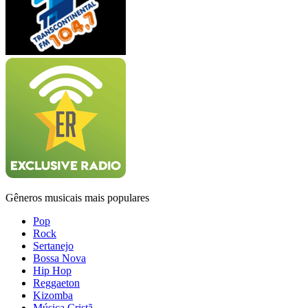
Gêneros musicais mais populares
Pop
Rock
Sertanejo
Bossa Nova
Hip Hop
Reggaeton
Kizomba
Música Cristã