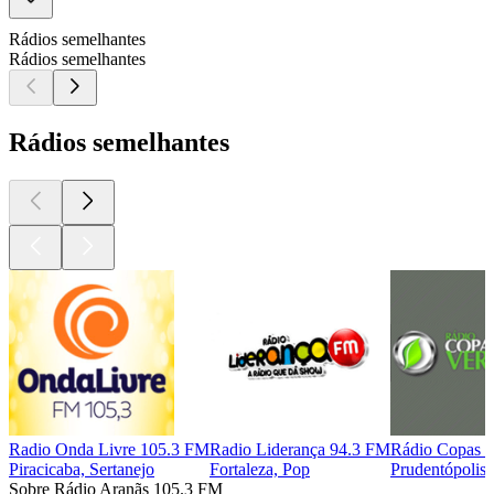
Rádios semelhantes
Rádios semelhantes
Rádios semelhantes
Radio Onda Livre 105.3 FM
Radio Liderança 94.3 FM
Rádio Copas 
Piracicaba, Sertanejo
Fortaleza, Pop
Prudentópolis,
Sobre Rádio Aranãs 105.3 FM