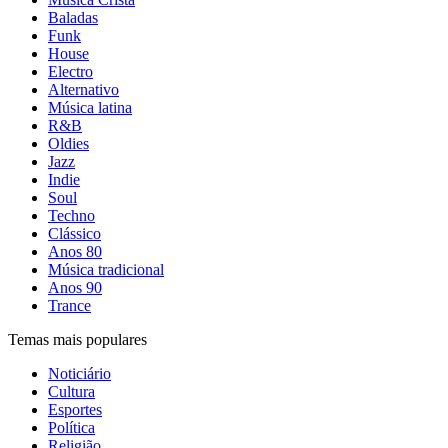
Baladas
Funk
House
Electro
Alternativo
Música latina
R&B
Oldies
Jazz
Indie
Soul
Techno
Clássico
Anos 80
Música tradicional
Anos 90
Trance
Temas mais populares
Noticiário
Cultura
Esportes
Política
Religião