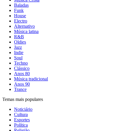
Baladas
Funk
House
Electro
Alternativo
Música latina
R&B
Oldies
Jazz
Indie
Soul
Techno
Clássico
Anos 80
Música tradicional
Anos 90
Trance
Temas mais populares
Noticiário
Cultura
Esportes
Política
Religião