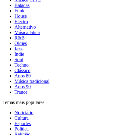
Baladas
Funk
House
Electro
Alternativo
Música latina
R&B
Oldies
Jazz
Indie
Soul
Techno
Clássico
Anos 80
Música tradicional
Anos 90
Trance
Temas mais populares
Noticiário
Cultura
Esportes
Política
Religião