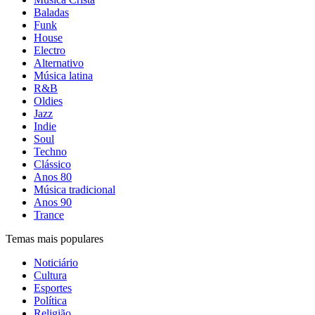
Baladas
Funk
House
Electro
Alternativo
Música latina
R&B
Oldies
Jazz
Indie
Soul
Techno
Clássico
Anos 80
Música tradicional
Anos 90
Trance
Temas mais populares
Noticiário
Cultura
Esportes
Política
Religião