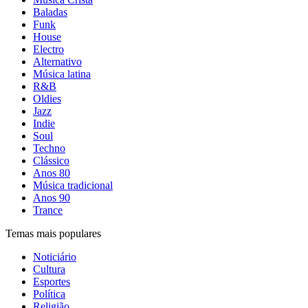
Baladas
Funk
House
Electro
Alternativo
Música latina
R&B
Oldies
Jazz
Indie
Soul
Techno
Clássico
Anos 80
Música tradicional
Anos 90
Trance
Temas mais populares
Noticiário
Cultura
Esportes
Política
Religião