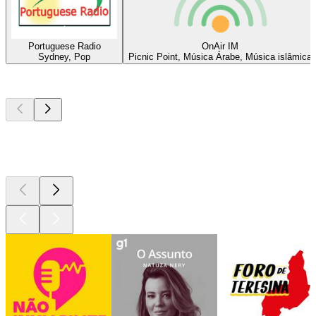
Portuguese Radio
OnAir IM
Sydney, Pop
Picnic Point, Música Árabe, Música islâmica
Podcasts de
topo
Podcasts de
topo
Podcasts de
topo