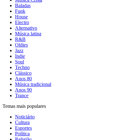
Baladas
Funk
House
Electro
Alternativo
Música latina
R&B
Oldies
Jazz
Indie
Soul
Techno
Clássico
Anos 80
Música tradicional
Anos 90
Trance
Temas mais populares
Noticiário
Cultura
Esportes
Política
Religião