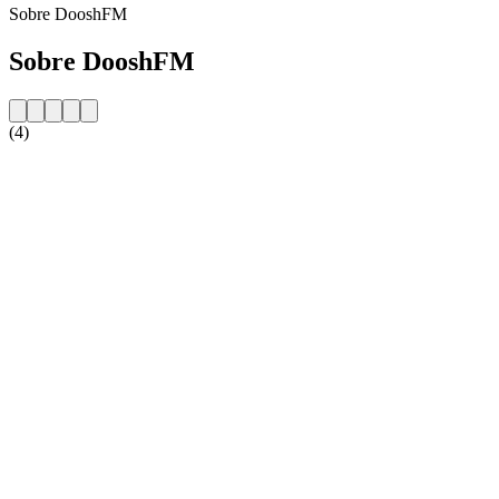
Sobre DooshFM
Sobre DooshFM
(4)
Website da estação