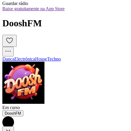
Guardar rádio
Baixe gratuitamente na App Store
DooshFM
Dança
Electrónica
House
Techno
Em curso
DooshFM