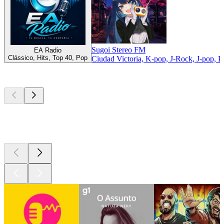
Sugoi Stereo FM
EA Radio
Clássico, Hits, Top 40, Pop
Ciudad Victoria, K-pop, J-Rock, J-pop, P
Podcasts de
topo
Podcasts de
topo
Podcasts de
topo