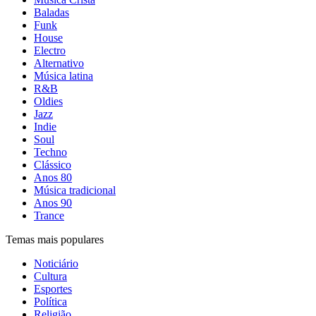
Baladas
Funk
House
Electro
Alternativo
Música latina
R&B
Oldies
Jazz
Indie
Soul
Techno
Clássico
Anos 80
Música tradicional
Anos 90
Trance
Temas mais populares
Noticiário
Cultura
Esportes
Política
Religião