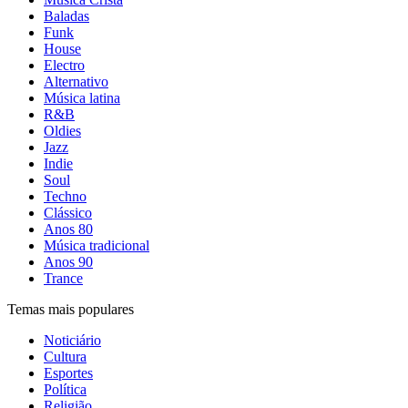
Baladas
Funk
House
Electro
Alternativo
Música latina
R&B
Oldies
Jazz
Indie
Soul
Techno
Clássico
Anos 80
Música tradicional
Anos 90
Trance
Temas mais populares
Noticiário
Cultura
Esportes
Política
Religião