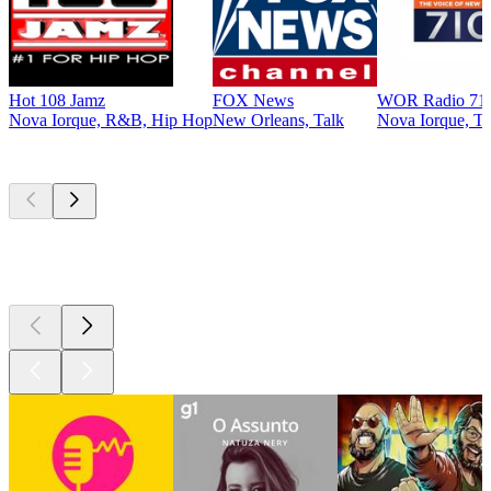
Hot 108 Jamz
FOX News
WOR Radio 71
Nova Iorque, R&B, Hip Hop
New Orleans, Talk
Nova Iorque, Ta
Podcasts de
topo
Podcasts de
topo
Podcasts de
topo