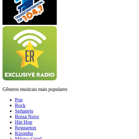
Gêneros musicais mais populares
Pop
Rock
Sertanejo
Bossa Nova
Hip Hop
Reggaeton
Kizomba
Música Cristã