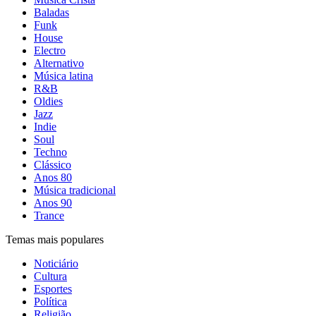
Baladas
Funk
House
Electro
Alternativo
Música latina
R&B
Oldies
Jazz
Indie
Soul
Techno
Clássico
Anos 80
Música tradicional
Anos 90
Trance
Temas mais populares
Noticiário
Cultura
Esportes
Política
Religião