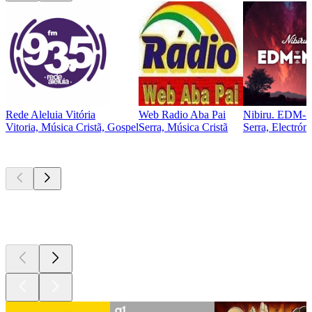
Rede Aleluia Vitória
Web Radio Aba Pai
Nibiru. EDM-
Vitoria, Música Cristã, Gospel
Serra, Música Cristã
Serra, Electrón
Podcasts de
topo
Podcasts de
topo
Podcasts de
topo