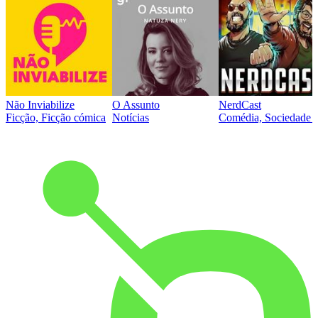
Não Inviabilize
O Assunto
NerdCast
Ficção, Ficção cómica
Notícias
Comédia, Sociedade e