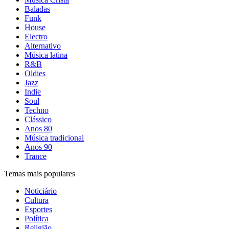
Baladas
Funk
House
Electro
Alternativo
Música latina
R&B
Oldies
Jazz
Indie
Soul
Techno
Clássico
Anos 80
Música tradicional
Anos 90
Trance
Temas mais populares
Noticiário
Cultura
Esportes
Política
Religião