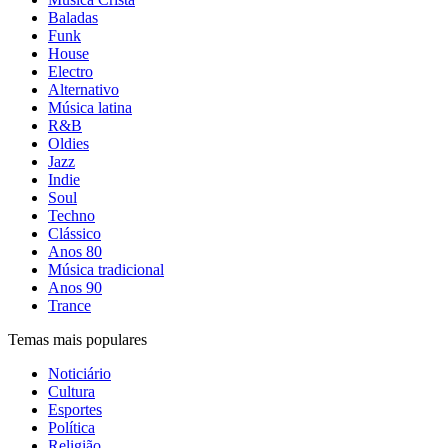
Baladas
Funk
House
Electro
Alternativo
Música latina
R&B
Oldies
Jazz
Indie
Soul
Techno
Clássico
Anos 80
Música tradicional
Anos 90
Trance
Temas mais populares
Noticiário
Cultura
Esportes
Política
Religião