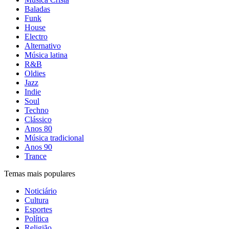
Baladas
Funk
House
Electro
Alternativo
Música latina
R&B
Oldies
Jazz
Indie
Soul
Techno
Clássico
Anos 80
Música tradicional
Anos 90
Trance
Temas mais populares
Noticiário
Cultura
Esportes
Política
Religião