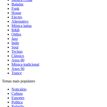
Baladas
Funk
House
Electro
Alternativo
Música latina
R&B
Oldies
Jazz
Indie
Soul
Techno
Clássico
Anos 80
Música tradicional
Anos 90
Trance
Temas mais populares
Noticiário
Cultura
Esportes
Política
Religião