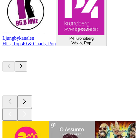
Ljungbykanalen
P4 Kronoberg
Växjö, Pop
Hits, Top 40 & Charts, Pop
Podcasts de
topo
Podcasts de
topo
Podcasts de
topo