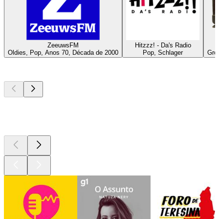
ZeeuwsFM
Hitzzz! - Da's Radio
Oldies, Pop, Anos 70, Década de 2000
Pop, Schlager
Gron
Podcasts de
topo
Podcasts de
topo
Podcasts de
topo