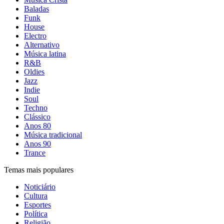
Baladas
Funk
House
Electro
Alternativo
Música latina
R&B
Oldies
Jazz
Indie
Soul
Techno
Clássico
Anos 80
Música tradicional
Anos 90
Trance
Temas mais populares
Noticiário
Cultura
Esportes
Política
Religião