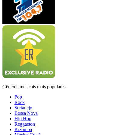
Gêneros musicais mais populares
Pop
Rock
Sertanejo
Bossa Nova
Hip Hop
Reggaeton
Kizomba
Música Cristã