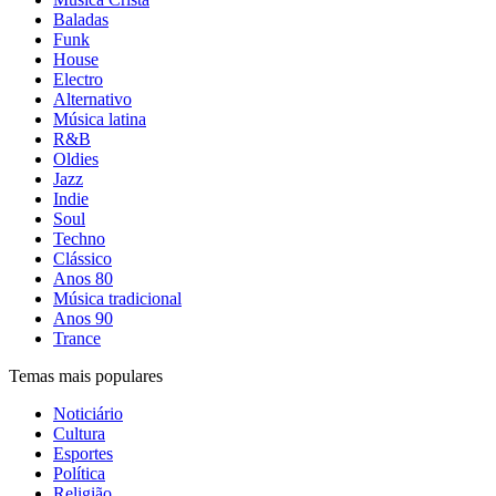
Baladas
Funk
House
Electro
Alternativo
Música latina
R&B
Oldies
Jazz
Indie
Soul
Techno
Clássico
Anos 80
Música tradicional
Anos 90
Trance
Temas mais populares
Noticiário
Cultura
Esportes
Política
Religião