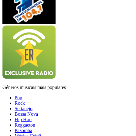
Gêneros musicais mais populares
Pop
Rock
Sertanejo
Bossa Nova
Hip Hop
Reggaeton
Kizomba
Música Cristã