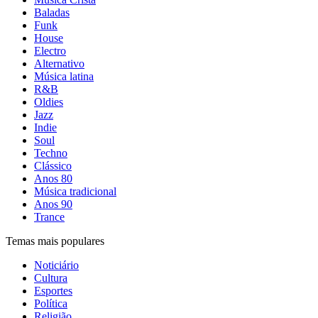
Baladas
Funk
House
Electro
Alternativo
Música latina
R&B
Oldies
Jazz
Indie
Soul
Techno
Clássico
Anos 80
Música tradicional
Anos 90
Trance
Temas mais populares
Noticiário
Cultura
Esportes
Política
Religião