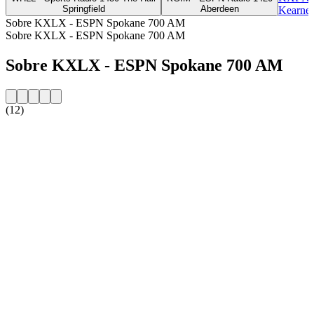
Springfield
Aberdeen
Kearney
Sobre KXLX - ESPN Spokane 700 AM
Sobre KXLX - ESPN Spokane 700 AM
Sobre KXLX - ESPN Spokane 700 AM
(12)
Website da estação