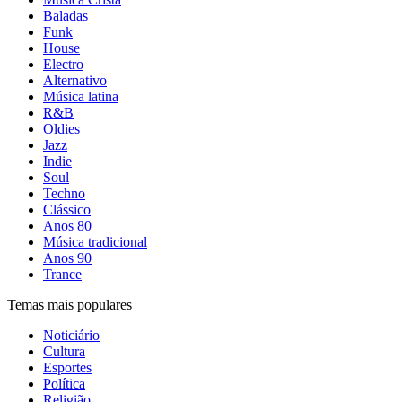
Baladas
Funk
House
Electro
Alternativo
Música latina
R&B
Oldies
Jazz
Indie
Soul
Techno
Clássico
Anos 80
Música tradicional
Anos 90
Trance
Temas mais populares
Noticiário
Cultura
Esportes
Política
Religião