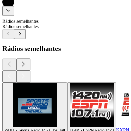
Rádios semelhantes
Rádios semelhantes
Rádios semelhantes
KXPN -
WHLL - Sports Radio 1450 The Hall
KGIM - ESPN Radio 1420