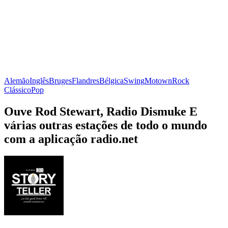
Alemão
Inglês
Bruges
Flandres
Bélgica
Swing
Motown
Rock
Clássico
Pop
Ouve Rod Stewart, Radio Dismuke E
várias outras estações de todo o mundo
com a aplicação radio.net