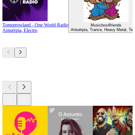
Tomorrowland - One World Radio
Musicbox4friends
Antuérpia, Trance, Heavy Metal, Te
Antuérpia, Electro
Podcasts de
topo
Podcasts de
topo
Podcasts de
topo