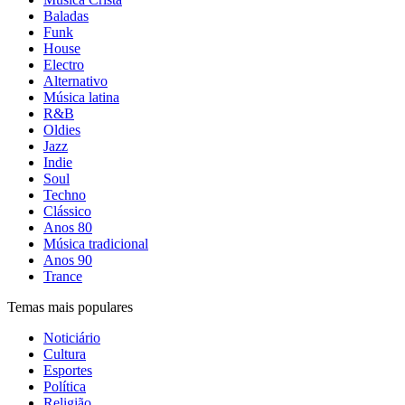
Baladas
Funk
House
Electro
Alternativo
Música latina
R&B
Oldies
Jazz
Indie
Soul
Techno
Clássico
Anos 80
Música tradicional
Anos 90
Trance
Temas mais populares
Noticiário
Cultura
Esportes
Política
Religião