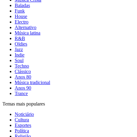
Baladas
Funk
House
Electro
Alternativo
Música latina
R&B
Oldies
Jazz
Indie
Soul
Techno
Clássico
Anos 80
Música tradicional
Anos 90
Trance
Temas mais populares
Noticiário
Cultura
Esportes
Política
Religião