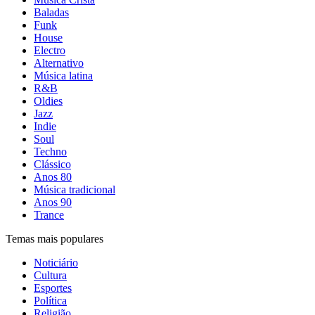
Baladas
Funk
House
Electro
Alternativo
Música latina
R&B
Oldies
Jazz
Indie
Soul
Techno
Clássico
Anos 80
Música tradicional
Anos 90
Trance
Temas mais populares
Noticiário
Cultura
Esportes
Política
Religião