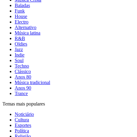
Baladas
Funk
House
Electro
Alternativo
Música latina
R&B
Oldies
Jazz
Indie
Soul
Techno
Clássico
Anos 80
Música tradicional
Anos 90
Trance
Temas mais populares
Noticiário
Cultura
Esportes
Política
Religião