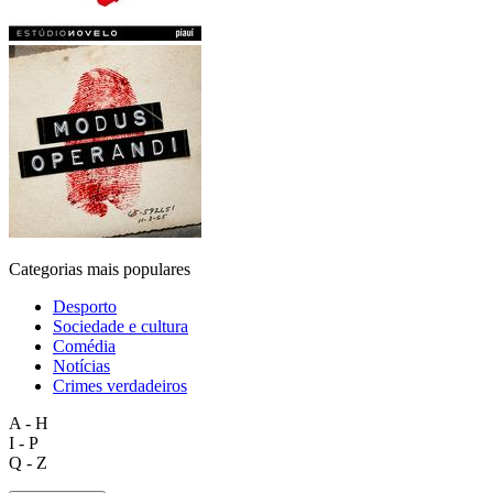
Categorias mais populares
Desporto
Sociedade e cultura
Comédia
Notícias
Crimes verdadeiros
A - H
I - P
Q - Z