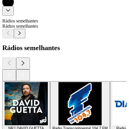
Rádios semelhantes
Rádios semelhantes
Rádios semelhantes
NRJ DAVID GUETTA
Radio Transcontinental 104.7 FM
Radio D