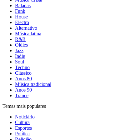
Baladas
Funk
House
Electro
Alternativo
Música latina
R&B
Oldies
Jazz
Indie
Soul
Techno
Clássico
Anos 80
Música tradicional
Anos 90
Trance
Temas mais populares
Noticiário
Cultura
Esportes
Política
Religião