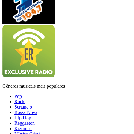
Gêneros musicais mais populares
Pop
Rock
Sertanejo
Bossa Nova
Hip Hop
Reggaeton
Kizomba
Música Cristã