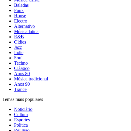
Baladas
Funk
House
Electro
Alternativo
Música latina
R&B
Oldies
Jazz
Indie
Soul
Techno
Clássico
Anos 80
Música tradicional
Anos 90
Trance
Temas mais populares
Noticiário
Cultura
Esportes
Política
Religião