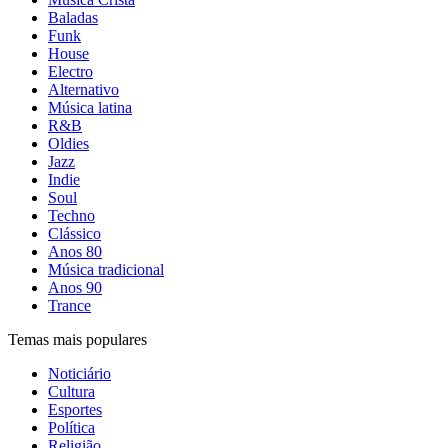
Baladas
Funk
House
Electro
Alternativo
Música latina
R&B
Oldies
Jazz
Indie
Soul
Techno
Clássico
Anos 80
Música tradicional
Anos 90
Trance
Temas mais populares
Noticiário
Cultura
Esportes
Política
Religião