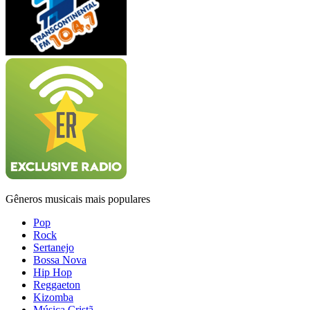
Gêneros musicais mais populares
Pop
Rock
Sertanejo
Bossa Nova
Hip Hop
Reggaeton
Kizomba
Música Cristã