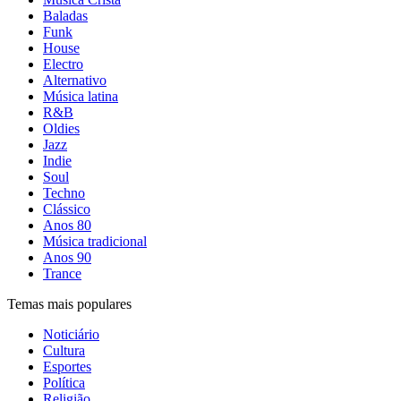
Baladas
Funk
House
Electro
Alternativo
Música latina
R&B
Oldies
Jazz
Indie
Soul
Techno
Clássico
Anos 80
Música tradicional
Anos 90
Trance
Temas mais populares
Noticiário
Cultura
Esportes
Política
Religião