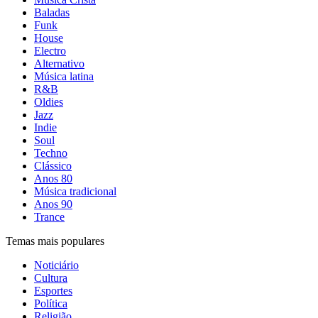
Baladas
Funk
House
Electro
Alternativo
Música latina
R&B
Oldies
Jazz
Indie
Soul
Techno
Clássico
Anos 80
Música tradicional
Anos 90
Trance
Temas mais populares
Noticiário
Cultura
Esportes
Política
Religião