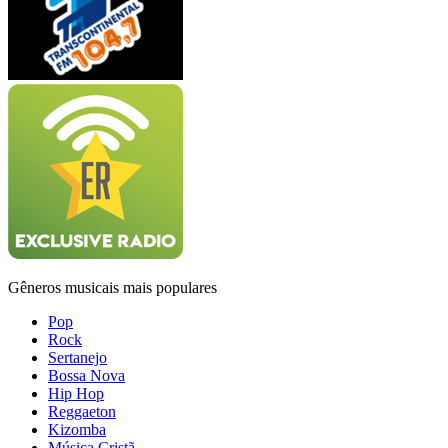
Gêneros musicais mais populares
Pop
Rock
Sertanejo
Bossa Nova
Hip Hop
Reggaeton
Kizomba
Música Cristã