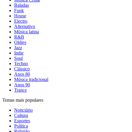
Baladas
Funk
House
Electro
Alternativo
Música latina
R&B
Oldies
Jazz
Indie
Soul
Techno
Clássico
Anos 80
Música tradicional
Anos 90
Trance
Temas mais populares
Noticiário
Cultura
Esportes
Política
Religião