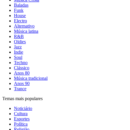
Baladas
Funk
House
Electro
Alternativo
Música latina
R&B
Oldies
Jazz
Indie
Soul
Techno
Clássico
Anos 80
Música tradicional
Anos 90
Trance
Temas mais populares
Noticiário
Cultura
Esportes
Política
Religião