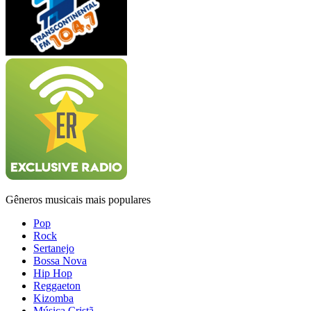
Gêneros musicais mais populares
Pop
Rock
Sertanejo
Bossa Nova
Hip Hop
Reggaeton
Kizomba
Música Cristã